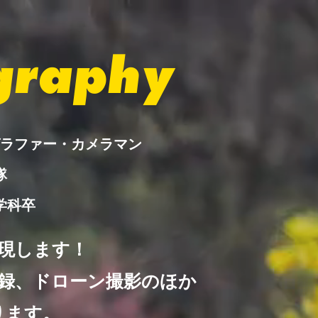
graphy
グラファー・カメラマン
隊
学科卒
現します！
録、ドローン撮影のほか
ります。