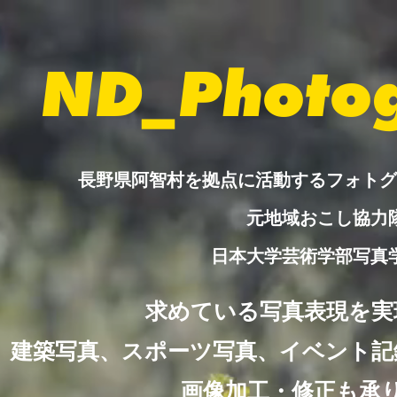
ND_Photo
長野県阿智村を拠点に活動するフォト
元地域おこし協力
日本大学芸術学部写真
求めている写真表現を実
建築写真、スポーツ写真、イベント記
画像加工・修正も承