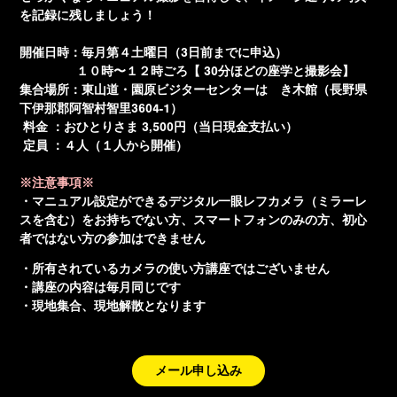
を記録に残しましょう！
開催日時：毎月第
４
土曜日
（3日前までに申込）
１０時〜１２時ごろ
【 30分ほどの座学と撮影会】
集合場所：
東山道・園原ビジターセンターはゝき木館
（
長野県
下伊那郡阿智村智里3604-1
）
料金 ：おひとりさま
3,500
円（当日現金支払い）
定員 ：
４
人（
１人から開催
）
※注意事項※
・マニュアル設定ができるデジタル一眼レフカメラ（ミラーレ
スを含む）をお持ちでない方、スマートフォンのみの方、初心
者ではない方の参加はできません
・所有されているカメラの使い方講座ではございません
・講座の内容は毎月同じです
・現地集合、現地解散となります
メール申し込み